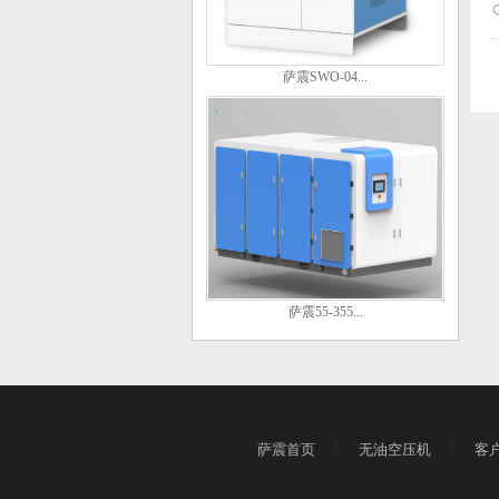
萨震SWO-04...
萨震55-355...
萨震首页
无油空压机
客