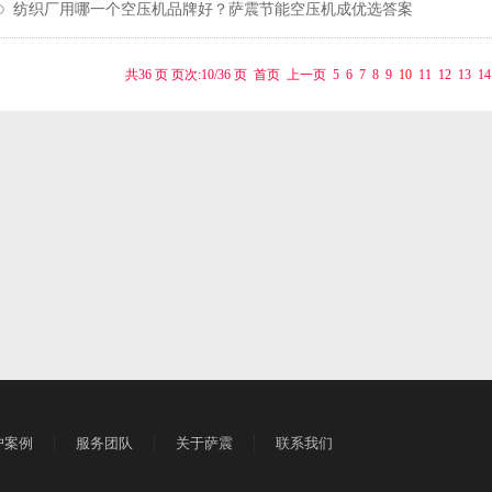
纺织厂用哪一个空压机品牌好？萨震节能空压机成优选答案
共36 页 页次:10/36 页
首页
上一页
5
6
7
8
9
10
11
12
13
14
户案例
服务团队
关于萨震
联系我们