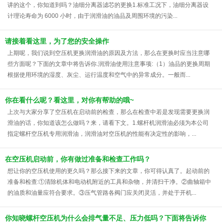
讲的这个，你知道到吗？油细分离器滤芯的更换1.标准工况下，油细分离器设
计理论寿命为 6000 小时，由于润滑油的油品及周围环境的污染...
请接着看这里，为了您的安全操作
上期呢，我们说到空压机更换润滑油的原因及方法，那么在更换时应当注意哪
些方面呢？下面的文章中将告诉你.润滑油使用注意事项:（1）油品的更换周期
根据使用环境的湿度、灰尘、运行温度和空气中的异常成分。一般而...
你在看什么呢？看这里，对你有帮助的哦~
上次与大家分享了空压机在启动前的检查，那么在检查中若是发现需要更换润
滑油的话，你知道该怎么做吗？来，请看下文。1.螺杆机润滑油必须为本公司
指定螺杆空压机专用润滑油，润滑油对空压机的性能有决定性的影响，...
在空压机启动前，你有做过准备和检查工作吗？
想让你的空压机使用的更久吗？那么接下来的文章，你可得认真了。起动前的
准备和检查:①清除机体和电动机附近的工具和杂物，并清扫干净。②曲轴箱中
的油质和油量应符合要求。③压气管路各阀门应关闭灵活，并处于开机...
你知晓螺杆空压机为什么会排气量不足、压力低吗？下面将告诉你