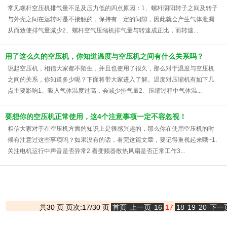
常见螺杆空压机排气量不足及压力低的四点原因：1、螺杆阴阳转子之间及转子
与外壳之间在运转时是不接触的，保持有一定的间隙，因此就会产生气体泄漏
从而致使排气量减少2、螺杆空气压缩机排气量与转速成正比，而转速...
用了这么久的空压机，你知道温度与空压机之间有什么关系吗？
说起空压机，相信大家都不陌生，并且也使用了很久，那么对于温度与空压机
之间的关系，你知道多少呢？下面将带大家进入了解。温度对压缩机有如下几
点主要影响1、吸入气体温度过高，会减少排气量2、压缩过程中气体温...
要想你的空压机正常使用，这4个注意事项一定不容忽视！
相信大家对于在空压机方面的知识上是很感兴趣的，那么你在使用空压机的时
候有注意过这些事项吗？如果没有的话，看完这篇文章，要记得重视起来哦~1.
关注电机运行中声音是否异常2.看变频器散热风扇是否正常工作3...
共30 页 页次:17/30 页
首页
上一页
16
17
18
19
20
下一