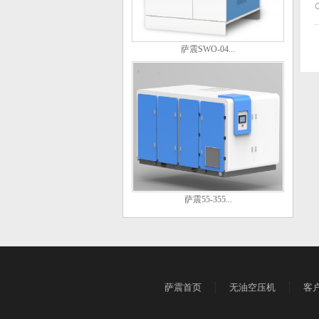
萨震SWO-04...
萨震55-355...
萨震首页
无油空压机
客