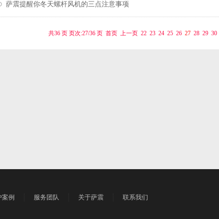
萨震提醒你冬天螺杆风机的三点注意事项
共36 页 页次:27/36 页
首页
上一页
22
23
24
25
26
27
28
29
30
户案例
服务团队
关于萨震
联系我们